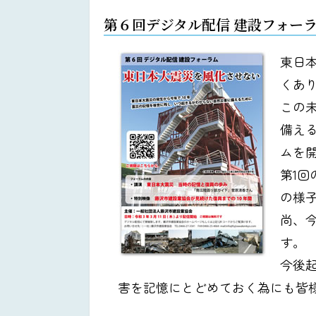
第６回デジタル配信 建設フォー
東日
くあ
この
備える
ムを
第1
の様
尚、
す。
今後
害を記憶にとどめておく為にも皆