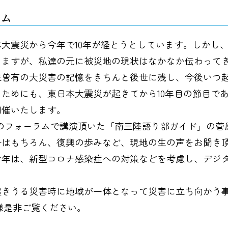
ラム
本大震災から今年で10年が経とうとしています。しかし
りますが、私達の元に被災地の現状はなかなか伝わって
未曽有の大災害の記憶をきちんと後世に残し、今後いつ
ためにも、東日本大震災が起きてから10年目の節目である2
開催いたします。
回のフォーラムで講演頂いた「南三陸語り部ガイド」の菅
子はもちろん、復興の歩みなど、現地の生の声をお聞き
今年は、新型コロナ感染症への対策などを考慮し、デジ
起きうる災害時に地域が一体となって災害に立ち向かう
様是非ご覧ください。